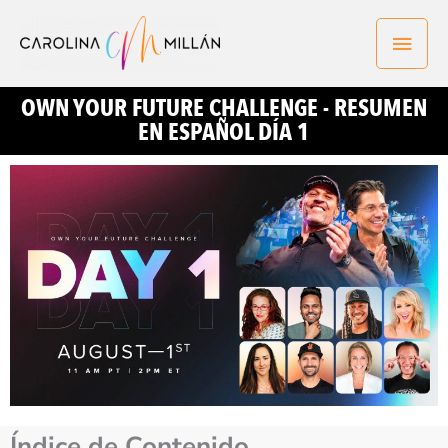
Ir
Men
al
contenido
princ
OWN YOUR FUTURE CHALLENGE - RESUMEN
EN ESPAÑOL DÍA 1
Índice de Contenido