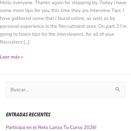
Hello everyone. Thanks again for stopping by. Today I have
1)
some more tips for you, this time they are Interview Tips. I
have gathered some that I found online, as well as by
personal experience in the Recruitment area. On part 2 I’m
going to hsare tips for the interviewers, for all of your
Recruiters […]
Leer más »
B
u
s
c
ENTRADAS RECIENTES
a
r
Participa en el Reto Lanza Tu Curso 2026!