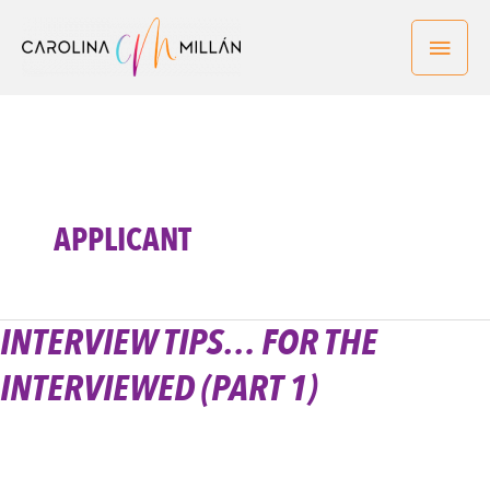
Ir
Men
al
contenido
princ
APPLICANT
INTERVIEW TIPS… FOR THE
Interview
tips…
INTERVIEWED (PART 1)
for
the
interviewed
(part