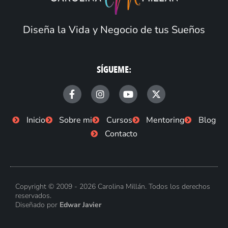
Diseña la Vida y Negocio de tus Sueños
SÍGUEME:
F
I
Y
X
a
n
o
-
c
s
u
t
e
t
t
w
Inicio
Sobre mi
Cursos
Mentoring
Blog
b
a
u
i
Contacto
o
g
b
t
o
r
e
t
k
a
e
-
m
r
f
Copyright © 2009 - 2026 Carolina Millán. Todos los derechos
reservados.
Diseñado por
Edwar Javier