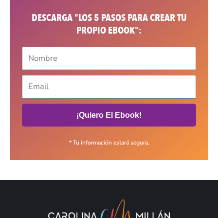
DESCARGA "LOS 5 PASOS PARA CREAR TU
PROPIO EBOOK":
¡Quiero El Ebook!
* Tu información estará segura.