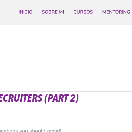
INICIO
SOBRE MI
CURSOS
MENTORING
ECRUITERS (PART 2)
uestions you should avoid!