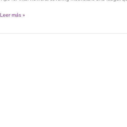
Recruiters
Leer más »
(Part
2)