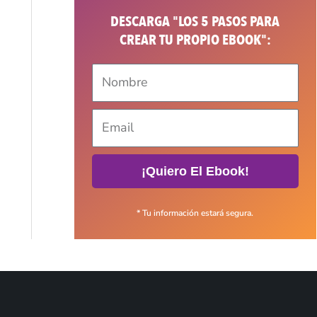
DESCARGA "LOS 5 PASOS PARA
CREAR TU PROPIO EBOOK":
¡Quiero El Ebook!
* Tu información estará segura.