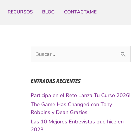
RECURSOS
BLOG
CONTÁCTAME
B
u
s
c
ENTRADAS RECIENTES
a
r
Participa en el Reto Lanza Tu Curso 2026!
p
The Game Has Changed con Tony
o
Robbins y Dean Graziosi
r
Las 10 Mejores Entrevistas que hice en
:
2023