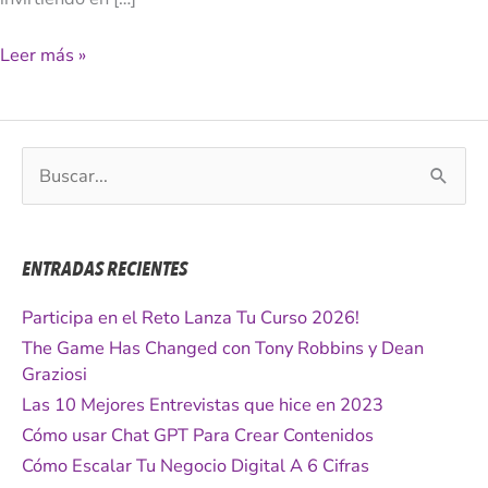
Leer más »
B
u
s
c
ENTRADAS RECIENTES
a
r
Participa en el Reto Lanza Tu Curso 2026!
p
The Game Has Changed con Tony Robbins y Dean
o
Graziosi
r
Las 10 Mejores Entrevistas que hice en 2023
:
Cómo usar Chat GPT Para Crear Contenidos
Cómo Escalar Tu Negocio Digital A 6 Cifras