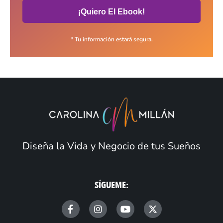
¡Quiero El Ebook!
* Tu información estará segura.
Diseña la Vida y Negocio de tus Sueños
SÍGUEME:
F
I
Y
X
a
n
o
-
c
s
u
t