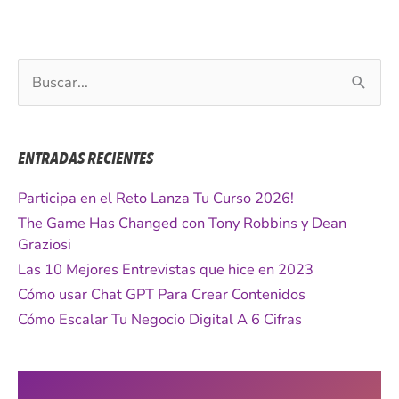
B
u
s
c
ENTRADAS RECIENTES
a
r
Participa en el Reto Lanza Tu Curso 2026!
p
The Game Has Changed con Tony Robbins y Dean
o
Graziosi
r
Las 10 Mejores Entrevistas que hice en 2023
:
Cómo usar Chat GPT Para Crear Contenidos
Cómo Escalar Tu Negocio Digital A 6 Cifras