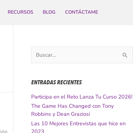
RECURSOS
BLOG
CONTÁCTAME
B
u
s
c
ENTRADAS RECIENTES
a
r
Participa en el Reto Lanza Tu Curso 2026!
p
The Game Has Changed con Tony
o
Robbins y Dean Graziosi
r
Las 10 Mejores Entrevistas que hice en
:
2023
sión