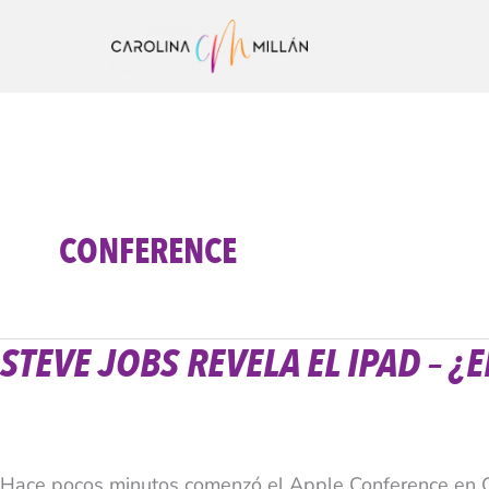
Ir
al
contenido
CONFERENCE
STEVE JOBS REVELA EL IPAD – ¿
Steve
Jobs
Revela
el
Hace pocos minutos comenzó el Apple Conference en Cali
iPad