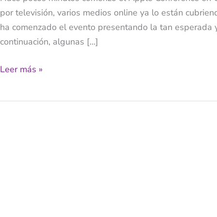
por televisión, varios medios online ya lo están cubri
–
ha comenzado el evento presentando la tan esperada y
¿Era
continuación, algunas […]
lo
que
Leer más »
esperabas?