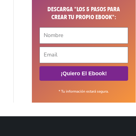
DESCARGA "LOS 5 PASOS PARA
CREAR TU PROPIO EBOOK":
¡Quiero El Ebook!
* Tu información estará segura.