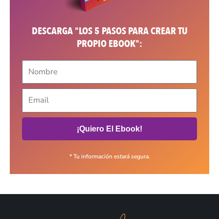
DESCARGA "LOS 5 PASOS PARA CREAR TU
PROPIO EBOOK":
¡Quiero El Ebook!
* Tu información estará segura.