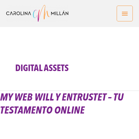
Ir
Men
al
contenido
princ
DIGITAL ASSETS
MY WEB WILL Y ENTRUSTET – TU
My
Web
TESTAMENTO ONLINE
Will
y
Entrustet
–