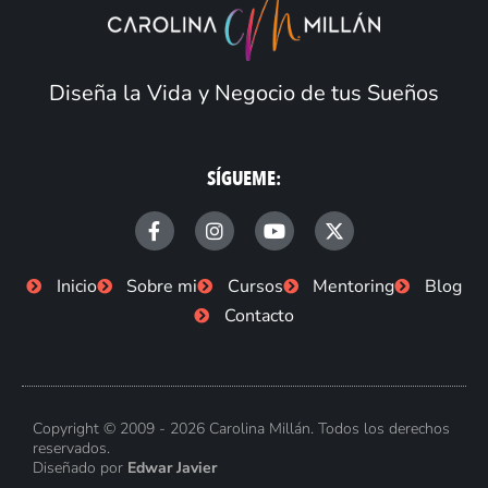
Diseña la Vida y Negocio de tus Sueños
SÍGUEME:
F
I
Y
X
a
n
o
-
c
s
u
t
e
t
t
w
Inicio
Sobre mi
Cursos
Mentoring
Blog
b
a
u
i
Contacto
o
g
b
t
o
r
e
t
k
a
e
-
m
r
f
Copyright © 2009 - 2026 Carolina Millán. Todos los derechos
reservados.
Diseñado por
Edwar Javier