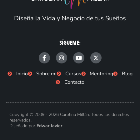
Diseña la Vida y Negocio de tus Sueños
SÍGUEME:
F
I
Y
X
a
n
o
-
c
s
u
t
e
t
t
w
Inicio
Sobre mi
Cursos
Mentoring
Blog
b
a
u
i
Contacto
o
g
b
t
o
r
e
t
k
a
e
-
m
r
f
Copyright © 2009 - 2026 Carolina Millán. Todos los derechos
reservados.
Diseñado por
Edwar Javier