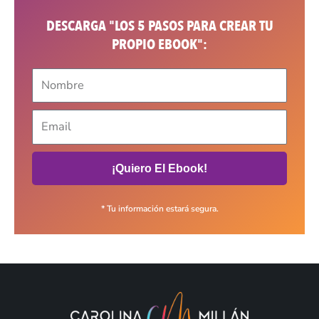
DESCARGA "LOS 5 PASOS PARA CREAR TU
PROPIO EBOOK":
¡Quiero El Ebook!
* Tu información estará segura.