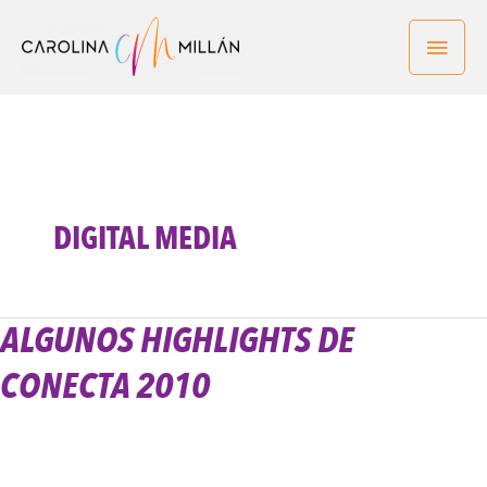
Ir
Men
al
contenido
princ
DIGITAL MEDIA
ALGUNOS HIGHLIGHTS DE
Algunos
Highlights
CONECTA 2010
de
Conecta
2010