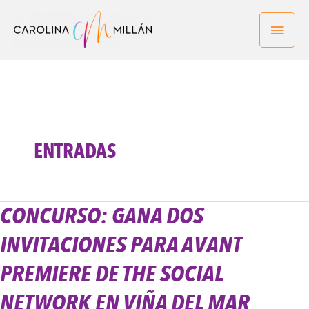
Ir
Men
al
contenido
princ
ENTRADAS
CONCURSO: GANA DOS
Concurso:
Gana
INVITACIONES PARA AVANT
Dos
Invitaciones
PREMIERE DE THE SOCIAL
para
NETWORK EN VIÑA DEL MAR
Avant