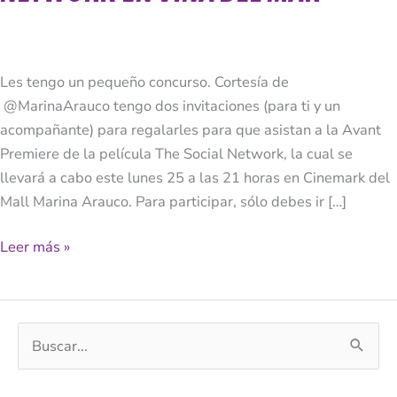
Premiere
de
The
Les tengo un pequeño concurso. Cortesía de
Social
@MarinaArauco tengo dos invitaciones (para ti y un
Network
acompañante) para regalarles para que asistan a la Avant
en
Premiere de la película The Social Network, la cual se
Viña
llevará a cabo este lunes 25 a las 21 horas en Cinemark del
del
Mall Marina Arauco. Para participar, sólo debes ir […]
mar
Leer más »
B
u
s