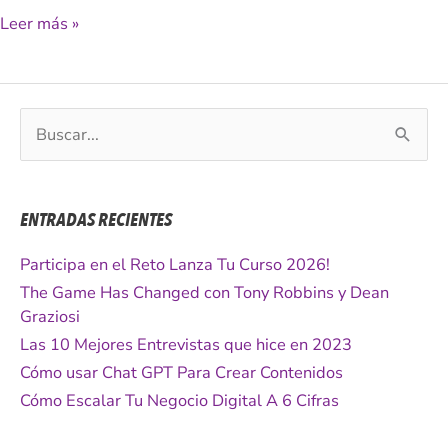
Leer más »
B
u
s
c
ENTRADAS RECIENTES
a
r
Participa en el Reto Lanza Tu Curso 2026!
p
The Game Has Changed con Tony Robbins y Dean
o
Graziosi
r
Las 10 Mejores Entrevistas que hice en 2023
:
Cómo usar Chat GPT Para Crear Contenidos
Cómo Escalar Tu Negocio Digital A 6 Cifras