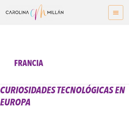
Ir
Men
al
contenido
princ
FRANCIA
CURIOSIDADES TECNOLÓGICAS EN
Curiosidades
Tecnológicas
EUROPA
en
Europa