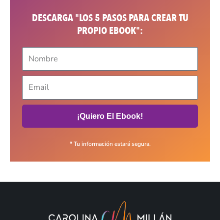
DESCARGA "LOS 5 PASOS PARA CREAR TU
PROPIO EBOOK":
¡Quiero El Ebook!
* Tu información estará segura.