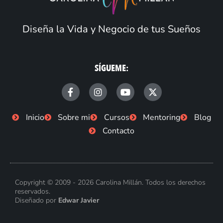
Diseña la Vida y Negocio de tus Sueños
SÍGUEME:
F
I
Y
X
a
n
o
-
c
s
u
t
e
t
t
w
Inicio
Sobre mi
Cursos
Mentoring
Blog
b
a
u
i
Contacto
o
g
b
t
o
r
e
t
k
a
e
-
m
r
f
Copyright © 2009 - 2026 Carolina Millán. Todos los derechos
reservados.
Diseñado por
Edwar Javier