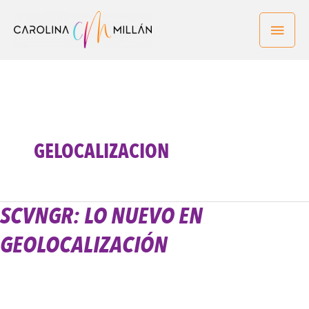
Ir
Men
al
contenido
princ
GELOCALIZACION
SCVNGR: LO NUEVO EN
SCVNGR:
Lo
GEOLOCALIZACIÓN
Nuevo
en
Geolocalización