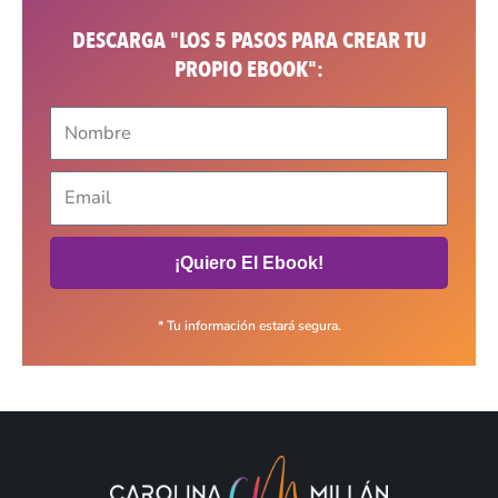
DESCARGA "LOS 5 PASOS PARA CREAR TU
PROPIO EBOOK":
¡Quiero El Ebook!
* Tu información estará segura.