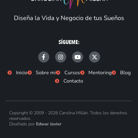
Diseña la Vida y Negocio de tus Sueños
SÍGUEME:
F
I
Y
X
a
n
o
-
c
s
u
t
e
t
t
w
Inicio
Sobre mi
Cursos
Mentoring
Blog
b
a
u
i
Contacto
o
g
b
t
o
r
e
t
k
a
e
-
m
r
f
Copyright © 2009 - 2026 Carolina Millán. Todos los derechos
reservados.
Diseñado por
Edwar Javier