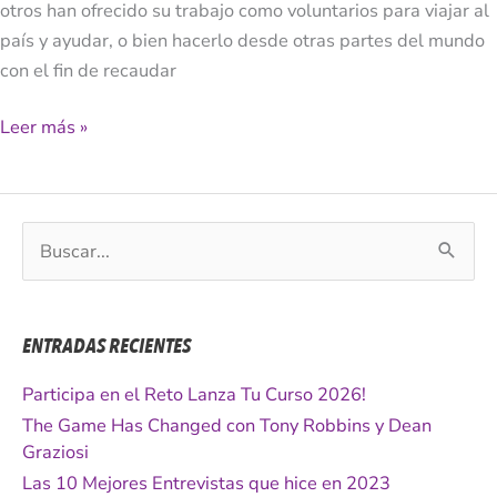
otros han ofrecido su trabajo como voluntarios para viajar al
país y ayudar, o bien hacerlo desde otras partes del mundo
con el fin de recaudar
Leer más »
B
u
s
c
ENTRADAS RECIENTES
a
r
Participa en el Reto Lanza Tu Curso 2026!
p
The Game Has Changed con Tony Robbins y Dean
o
Graziosi
r
Las 10 Mejores Entrevistas que hice en 2023
: