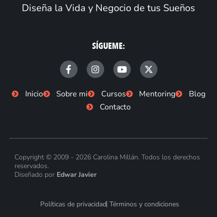
Diseña la Vida y Negocio de tus Sueños
SÍGUEME:
F
I
Y
X
a
n
o
-
c
s
u
t
e
t
t
w
Inicio
Sobre mi
Cursos
Mentoring
Blog
b
a
u
i
Contacto
o
g
b
t
o
r
e
t
k
a
e
-
m
r
f
Copyright © 2009 - 2026 Carolina Millán. Todos los derechos
reservados.
Diseñado por
Edwar Javier
Políticas de privacidad
Términos y condiciones