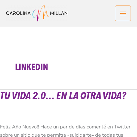
Ir
Men
al
contenido
princ
LINKEDIN
TU VIDA 2.0… EN LA OTRA VIDA?
Tu
Vida
2.0…
En
la
Feliz Año Nuevo!! Hace un par de días comenté en Twitter
Otra
sobre un sitio que te permitía «suicidarte» de todas tus