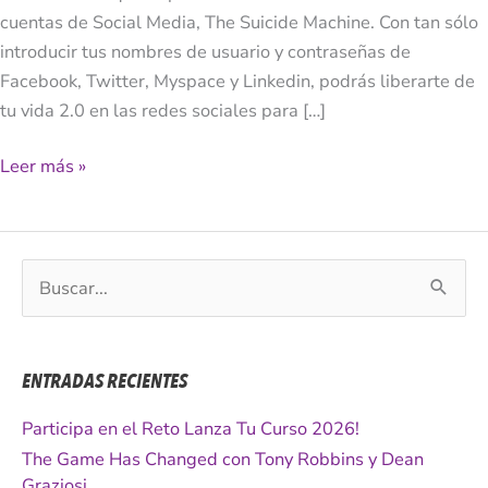
Vida?
cuentas de Social Media, The Suicide Machine. Con tan sólo
introducir tus nombres de usuario y contraseñas de
Facebook, Twitter, Myspace y Linkedin, podrás liberarte de
tu vida 2.0 en las redes sociales para […]
Leer más »
B
u
s
c
ENTRADAS RECIENTES
a
r
Participa en el Reto Lanza Tu Curso 2026!
p
The Game Has Changed con Tony Robbins y Dean
o
Graziosi