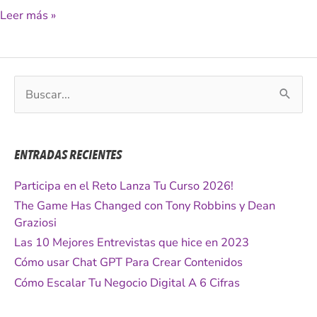
Leer más »
B
u
s
c
ENTRADAS RECIENTES
a
r
Participa en el Reto Lanza Tu Curso 2026!
p
The Game Has Changed con Tony Robbins y Dean
o
Graziosi
r
Las 10 Mejores Entrevistas que hice en 2023
:
Cómo usar Chat GPT Para Crear Contenidos
Cómo Escalar Tu Negocio Digital A 6 Cifras