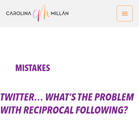
Ir
Men
al
contenido
princ
MISTAKES
TWITTER… WHAT’S THE PROBLEM
Twitter…
What’s
WITH RECIPROCAL FOLLOWING?
the
problem
with
reciprocal