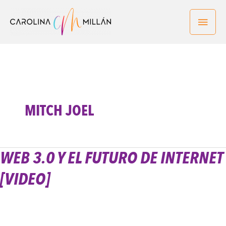
Ir
Men
al
contenido
princ
MITCH JOEL
WEB 3.0 Y EL FUTURO DE INTERNET
Web
3.0
[VIDEO]
y
el
futuro
de