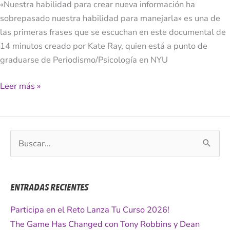
«Nuestra habilidad para crear nueva información ha
Internet
sobrepasado nuestra habilidad para manejarla» es una de
[VIDEO]
las primeras frases que se escuchan en este documental de
14 minutos creado por Kate Ray, quien está a punto de
graduarse de Periodismo/Psicología en NYU
Leer más »
B
u
s
c
ENTRADAS RECIENTES
a
r
Participa en el Reto Lanza Tu Curso 2026!
p
The Game Has Changed con Tony Robbins y Dean
o