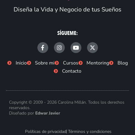
Diseña la Vida y Negocio de tus Sueños
SÍGUEME:
F
I
Y
X
a
n
o
-
c
s
u
t
e
t
t
w
Inicio
Sobre mi
Cursos
Mentoring
Blog
b
a
u
i
Contacto
o
g
b
t
o
r
e
t
k
a
e
-
m
r
f
Copyright © 2009 - 2026 Carolina Millán. Todos los derechos
reservados.
Diseñado por
Edwar Javier
Políticas de privacidad
Términos y condiciones