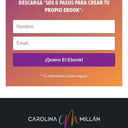
DESCARGA "LOS 5 PASOS PARA CREAR TU
PROPIO EBOOK":
¡Quiero El Ebook!
* Tu información estará segura.