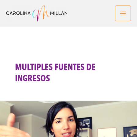
Ir
Men
al
contenido
princ
MULTIPLES FUENTES DE
INGRESOS
Cómo
Generar
Múltiples
Fuentes