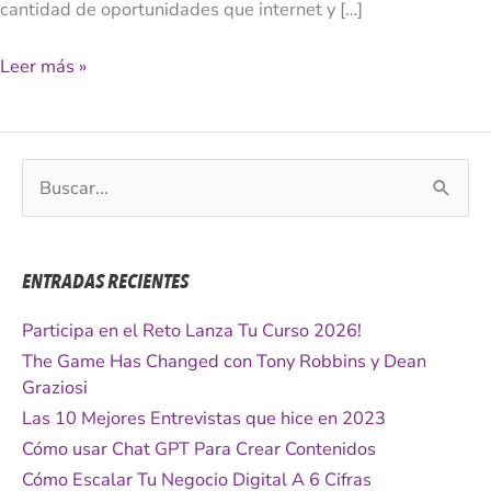
cantidad de oportunidades que internet y […]
Leer más »
B
u
s
c
ENTRADAS RECIENTES
a
r
Participa en el Reto Lanza Tu Curso 2026!
p
The Game Has Changed con Tony Robbins y Dean
o
Graziosi
r
Las 10 Mejores Entrevistas que hice en 2023
:
Cómo usar Chat GPT Para Crear Contenidos
Cómo Escalar Tu Negocio Digital A 6 Cifras