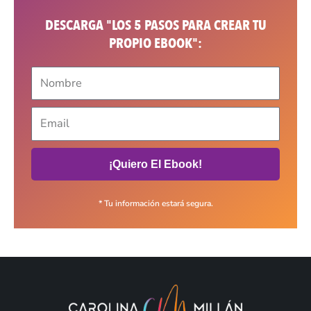
DESCARGA "LOS 5 PASOS PARA CREAR TU
PROPIO EBOOK":
¡Quiero El Ebook!
* Tu información estará segura.