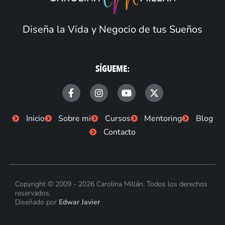
Diseña la Vida y Negocio de tus Sueños
SÍGUEME:
F
I
Y
X
a
n
o
-
c
s
u
t
e
t
t
w
Inicio
Sobre mi
Cursos
Mentoring
Blog
b
a
u
i
Contacto
o
g
b
t
o
r
e
t
k
a
e
-
m
r
f
Copyright © 2009 - 2026 Carolina Millán. Todos los derechos
reservados.
Diseñado por
Edwar Javier