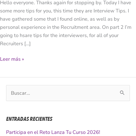
Hello everyone. Thanks again for stopping by. Today I have
1)
some more tips for you, this time they are Interview Tips. I
have gathered some that I found online, as well as by
personal experience in the Recruitment area. On part 2 I’m
going to hsare tips for the interviewers, for all of your
Recruiters […]
Leer más »
B
u
s
c
ENTRADAS RECIENTES
a
r
Participa en el Reto Lanza Tu Curso 2026!