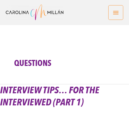
Ir
Men
al
contenido
princ
QUESTIONS
INTERVIEW TIPS… FOR THE
Interview
tips…
INTERVIEWED (PART 1)
for
the
interviewed
(part