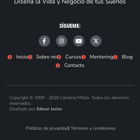
Diseña la Vida y Negocio de tus Sueños
SÍGUEME:
F
I
Y
X
a
n
o
-
c
s
u
t
e
t
t
w
Inicio
Sobre mi
Cursos
Mentoring
Blog
b
a
u
i
Contacto
o
g
b
t
o
r
e
t
k
a
e
-
m
r
f
Copyright © 2009 - 2026 Carolina Millán. Todos los derechos
reservados.
Diseñado por
Edwar Javier
Políticas de privacidad
Términos y condiciones