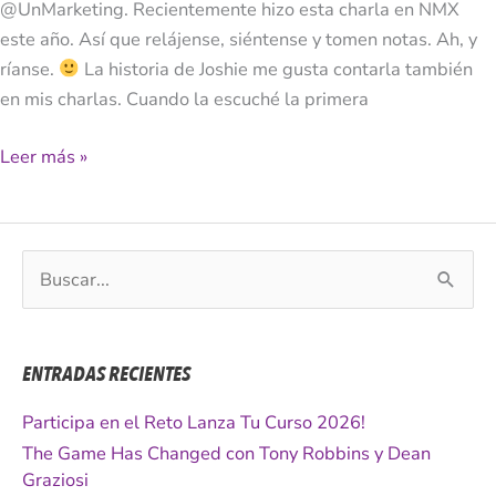
@UnMarketing. Recientemente hizo esta charla en NMX
este año. Así que relájense, siéntense y tomen notas. Ah, y
ríanse.
La historia de Joshie me gusta contarla también
en mis charlas. Cuando la escuché la primera
Leer más »
B
u
s
c
ENTRADAS RECIENTES
a
r
Participa en el Reto Lanza Tu Curso 2026!
p
The Game Has Changed con Tony Robbins y Dean
o
Graziosi
r