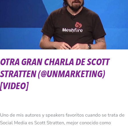
de
Scott
Stratten
(@UnMarketing)
[VIDEO]
OTRA GRAN CHARLA DE SCOTT
STRATTEN (@UNMARKETING)
[VIDEO]
Uno de mis autores y speakers favoritos cuando se trata de
Social Media es Scott Stratten, mejor conocido como