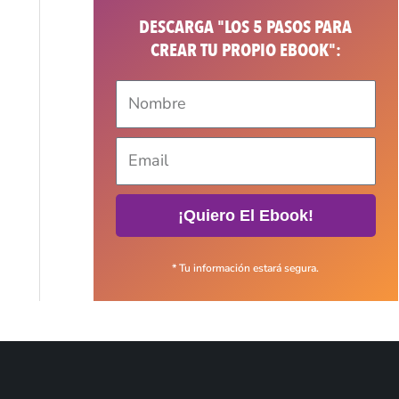
DESCARGA "LOS 5 PASOS PARA
CREAR TU PROPIO EBOOK":
¡Quiero El Ebook!
* Tu información estará segura.