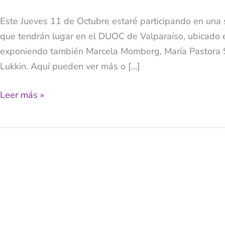
Redes
Este Jueves 11 de Octubre estaré participando en una
Sociales
que tendrán lugar en el DUOC de Valparaíso, ubicado en
en
exponiendo también Marcela Momberg, María Pastora S
DUOC
Lukkin. Aquí pueden ver más o […]
Valparaiso
Leer más »