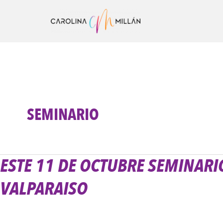
Ir
al
contenido
SEMINARIO
ESTE 11 DE OCTUBRE SEMINARI
Este
11
VALPARAISO
De
Octubre
Seminario