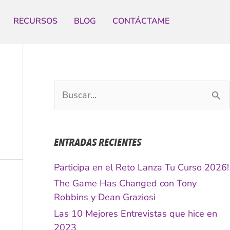
RECURSOS
BLOG
CONTÁCTAME
B
u
s
c
ENTRADAS RECIENTES
a
r
Participa en el Reto Lanza Tu Curso 2026!
p
The Game Has Changed con Tony
o
Robbins y Dean Graziosi
r
Las 10 Mejores Entrevistas que hice en
:
2023