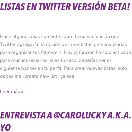
LISTAS EN TWITTER VERSIÓN BETA!
Listas
en
Twitter
versión
Beta!
Hace algunos días comenté sobre la nueva función que
Twitter agregaría: la opción de crear listas personalizadas
para organizar tus followers. Hoy la función ha sido activada
para muchos usuarios, si es tu caso, deberías ver el
siguiente banner en tu perfil: Para crear nuevas listas, sólo
debes ir a «create new list» ya sea
Leer más »
ENTREVISTA A @CAROLUCKY A.K.A.
Entrevista
a
YO
@Carolucky