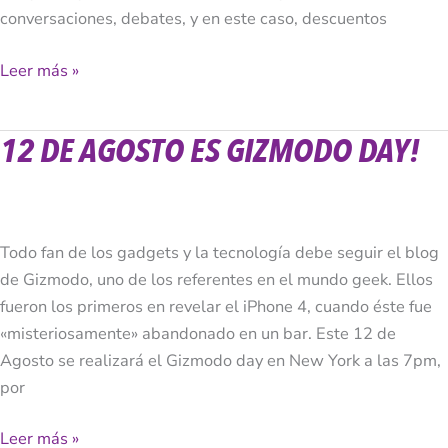
conversaciones, debates, y en este caso, descuentos
Leer más »
12 DE AGOSTO ES GIZMODO DAY!
12
de
Agosto
es
Gizmodo
Todo fan de los gadgets y la tecnología debe seguir el blog
Day!
de Gizmodo, uno de los referentes en el mundo geek. Ellos
fueron los primeros en revelar el iPhone 4, cuando éste fue
«misteriosamente» abandonado en un bar. Este 12 de
Agosto se realizará el Gizmodo day en New York a las 7pm,
por
Leer más »