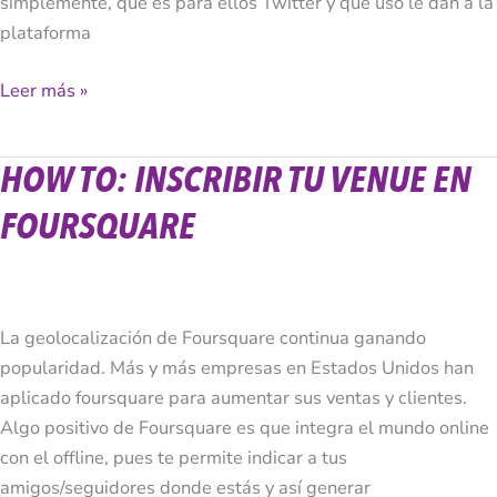
simplemente, qué es para ellos Twitter y qué uso le dan a la
plataforma
Leer más »
HOW TO: INSCRIBIR TU VENUE EN
How
To:
FOURSQUARE
Inscribir
tu
Venue
en
La geolocalización de Foursquare continua ganando
Foursquare
popularidad. Más y más empresas en Estados Unidos han
aplicado foursquare para aumentar sus ventas y clientes.
Algo positivo de Foursquare es que integra el mundo online
con el offline, pues te permite indicar a tus
amigos/seguidores donde estás y así generar