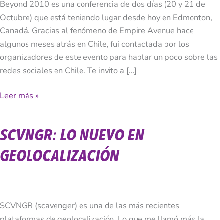
Beyond 2010 es una conferencia de dos días (20 y 21 de
Octubre) que está teniendo lugar desde hoy en Edmonton,
Canadá. Gracias al fenómeno de Empire Avenue hace
algunos meses atrás en Chile, fui contactada por los
organizadores de este evento para hablar un poco sobre las
redes sociales en Chile. Te invito a […]
Leer más »
SCVNGR: LO NUEVO EN
SCVNGR:
Lo
GEOLOCALIZACIÓN
Nuevo
en
Geolocalización
SCVNGR (scavenger) es una de las más recientes
plataformas de geolocalización. Lo que me llamó más la