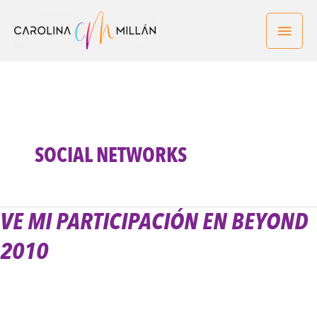
Ir
Men
al
contenido
princ
SOCIAL NETWORKS
VE MI PARTICIPACIÓN EN BEYOND
Ve
Mi
2010
participación
en
Beyond
2010