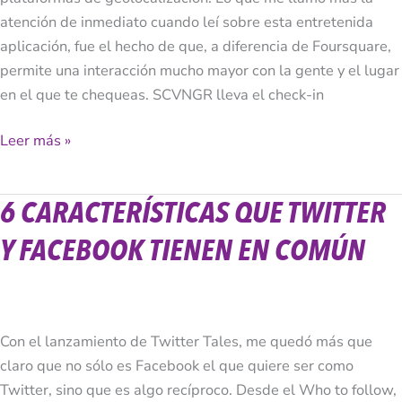
atención de inmediato cuando leí sobre esta entretenida
aplicación, fue el hecho de que, a diferencia de Foursquare,
permite una interacción mucho mayor con la gente y el lugar
en el que te chequeas. SCVNGR lleva el check-in
Leer más »
6 CARACTERÍSTICAS QUE TWITTER
6
Características
Y FACEBOOK TIENEN EN COMÚN
que
Twitter
y
Facebook
Con el lanzamiento de Twitter Tales, me quedó más que
Tienen
claro que no sólo es Facebook el que quiere ser como
en
Twitter, sino que es algo recíproco. Desde el Who to follow,
Común