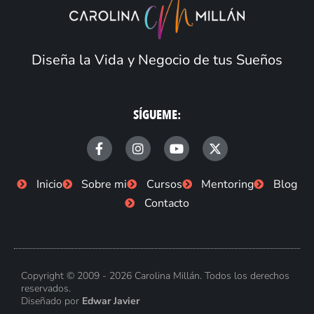
Diseña la Vida y Negocio de tus Sueños
SÍGUEME:
F
I
Y
X
a
n
o
-
c
s
u
t
e
t
t
w
Inicio
Sobre mi
Cursos
Mentoring
Blog
b
a
u
i
Contacto
o
g
b
t
o
r
e
t
k
a
e
-
m
r
f
Copyright © 2009 - 2026 Carolina Millán. Todos los derechos
reservados.
Diseñado por
Edwar Javier