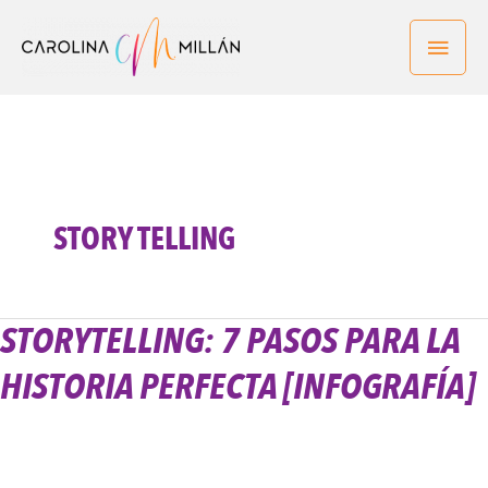
Ir
Men
al
contenido
princ
STORY TELLING
STORYTELLING: 7 PASOS PARA LA
Storytelling:
7
HISTORIA PERFECTA [INFOGRAFÍA]
Pasos
Para
La
Historia