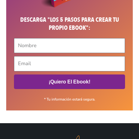
DESCARGA "LOS 5 PASOS PARA CREAR TU
PROPIO EBOOK":
¡Quiero El Ebook!
* Tu información estará segura.