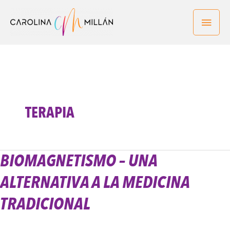
Ir
Men
al
contenido
princ
TERAPIA
BIOMAGNETISMO – UNA
Biomagnetismo
–
ALTERNATIVA A LA MEDICINA
Una
alternativa
TRADICIONAL
a
la