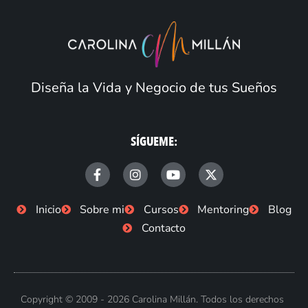
Diseña la Vida y Negocio de tus Sueños
SÍGUEME:
F
I
Y
X
a
n
o
-
c
s
u
t
e
t
t
w
Inicio
Sobre mi
Cursos
Mentoring
Blog
b
a
u
i
Contacto
o
g
b
t
o
r
e
t
k
a
e
-
m
r
f
Copyright © 2009 - 2026 Carolina Millán. Todos los derechos