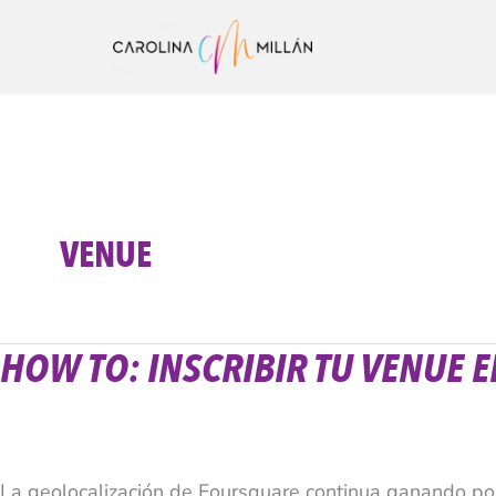
Ir
al
contenido
VENUE
HOW TO: INSCRIBIR TU VENUE 
How
To:
Inscribir
tu
La geolocalización de Foursquare continua ganando p
Venue