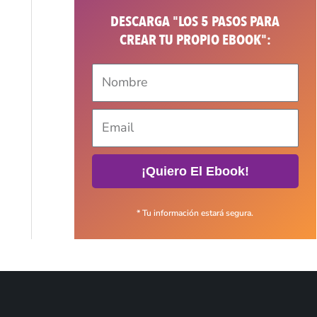
DESCARGA "LOS 5 PASOS PARA
CREAR TU PROPIO EBOOK":
¡Quiero El Ebook!
* Tu información estará segura.