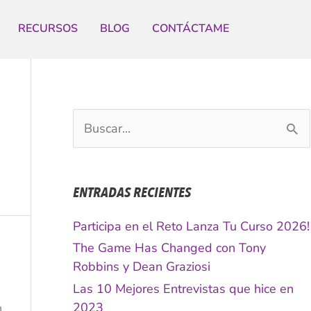
RECURSOS
BLOG
CONTÁCTAME
B
u
s
c
ENTRADAS RECIENTES
a
r
Participa en el Reto Lanza Tu Curso 2026!
p
The Game Has Changed con Tony
o
Robbins y Dean Graziosi
r
Las 10 Mejores Entrevistas que hice en
:
2023
n