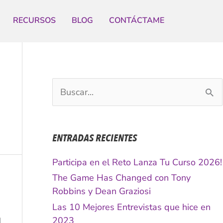
RECURSOS
BLOG
CONTÁCTAME
B
u
s
c
ENTRADAS RECIENTES
a
r
Participa en el Reto Lanza Tu Curso 2026!
p
The Game Has Changed con Tony
o
Robbins y Dean Graziosi
r
Las 10 Mejores Entrevistas que hice en
:
2023
l