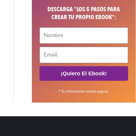
DESCARGA "LOS 5 PASOS PARA
CREAR TU PROPIO EBOOK":
¡Quiero El Ebook!
* Tu información estará segura.