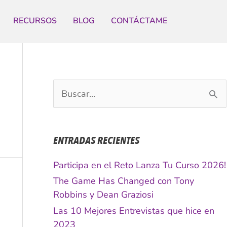
RECURSOS
BLOG
CONTÁCTAME
B
u
s
c
ENTRADAS RECIENTES
a
r
Participa en el Reto Lanza Tu Curso 2026!
p
The Game Has Changed con Tony
o
Robbins y Dean Graziosi
r
Las 10 Mejores Entrevistas que hice en
:
2023