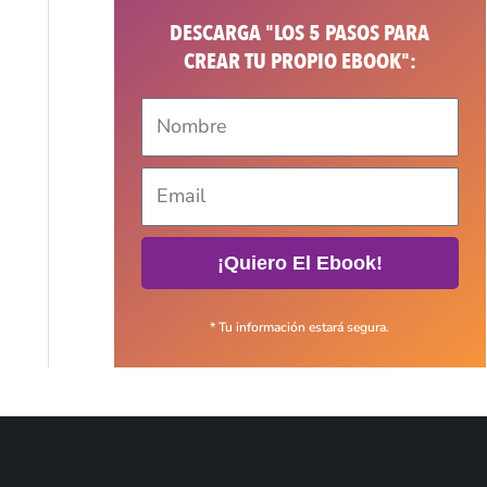
DESCARGA "LOS 5 PASOS PARA
CREAR TU PROPIO EBOOK":
¡Quiero El Ebook!
* Tu información estará segura.