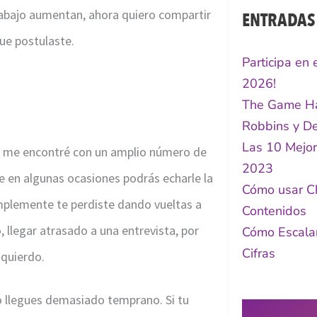
rabajo aumentan, ahora quiero compartir
ENTRADAS
ue postulaste.
Participa en
2026!
The Game Ha
Robbins y De
Las 10 Mejor
ia me encontré con un amplio número de
2023
ue en algunas ocasiones podrás echarle la
Cómo usar C
simplemente te perdiste dando vueltas a
Contenidos
 llegar atrasado a una entrevista, por
Cómo Escalar
Cifras
zquierdo.
No llegues demasiado temprano. Si tu