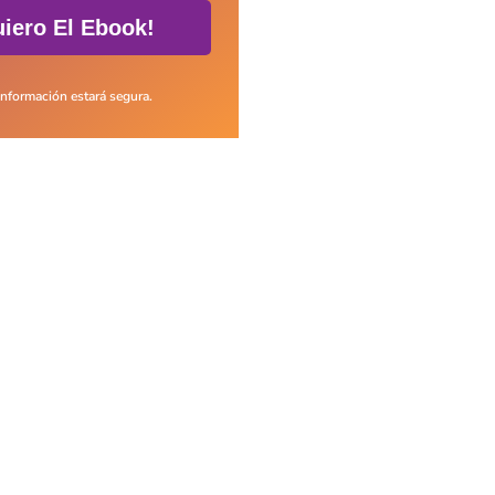
iero El Ebook!
información estará segura.