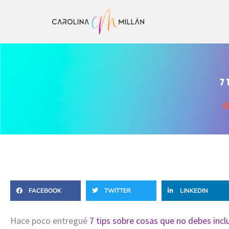
Ir
al
contenido
7 
FACEBOOK
TWITTER
LINKEDIN
Hace poco entregué
7 tips sobre cosas que no debes inclu