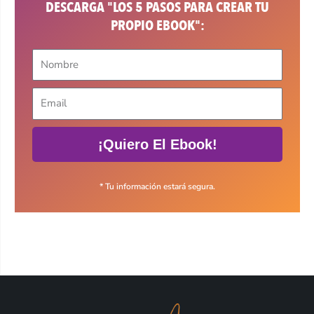
DESCARGA "LOS 5 PASOS PARA CREAR TU
PROPIO EBOOK":
¡Quiero El Ebook!
* Tu información estará segura.