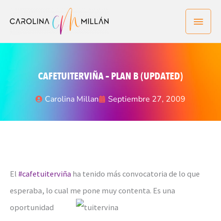
Ir
Men
al
contenido
princ
CAFETUITERVIÑA – PLAN B (UPDATED)
Carolina Millan
Septiembre 27, 2009
El
#cafetuiterviña
ha tenido más convocatoria de lo que
esperaba, lo cual me pone muy contenta. Es una
oportunidad