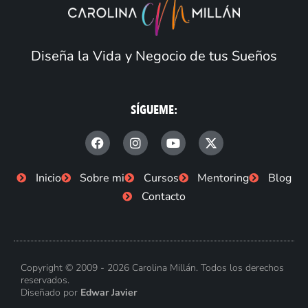
Diseña la Vida y Negocio de tus Sueños
SÍGUEME:
F
I
Y
X
a
n
o
-
c
s
u
t
e
t
t
w
Inicio
Sobre mi
Cursos
Mentoring
Blog
b
a
u
i
Contacto
o
g
b
t
o
r
e
t
k
a
e
-
m
r
f
Copyright © 2009 - 2026 Carolina Millán. Todos los derechos
reservados.
Diseñado por
Edwar Javier