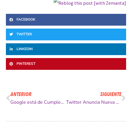
FACEBOOK
TWITTER
LINKEDIN
PINTEREST
Ant
Si
ANTERIOR
SIGUIENTE
Google está de Cumpleaños!
Twitter Anuncia Nueva Función: Listas