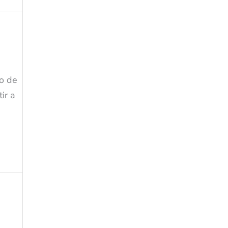
to de
ir a