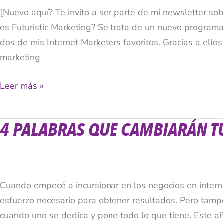
[Nuevo aquí? Te invito a ser parte de mi newsletter so
es Futuristic Marketing? Se trata de un nuevo progra
dos de mis Internet Marketers favoritos. Gracias a ell
marketing
Leer más »
4 PALABRAS QUE CAMBIARÁN T
4
Palabras
Que
Cambiarán
Cuando empecé a incursionar en los negocios en internet
Tu
esfuerzo necesario para obtener resultados. Pero tam
Emprendimiento
cuando uno se dedica y pone todo lo que tiene. Este añ
en