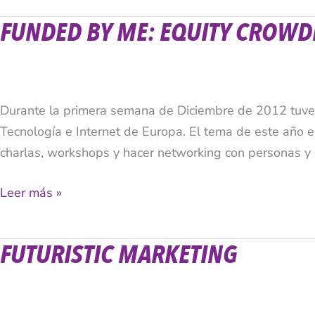
FUNDED BY ME: EQUITY CROWD
Funded
By
Me:
Equity
Durante la primera semana de Diciembre de 2012 tuve l
Crowdfunding
Tecnología e Internet de Europa. El tema de este año er
Made
charlas, workshops y hacer networking con personas y
in
Suecia
Leer más »
FUTURISTIC MARKETING
Futuristic
Marketing