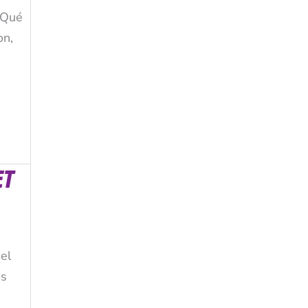
 ¿Qué
on,
ET
el
os