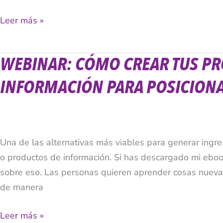
Internet
Leer más »
WEBINAR: CÓMO CREAR TUS PR
Webinar:
Cómo
INFORMACIÓN PARA POSICIONA
Crear
Tus
Propios
Productos
Una de las alternativas más viables para generar ingre
De
o productos de información. Si has descargado mi eboo
Información
sobre eso. Las personas quieren aprender cosas nueva
Para
de manera
Posicionarte
Y
Leer más »