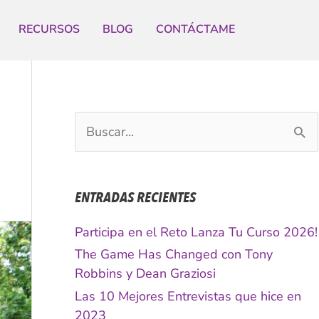
RECURSOS
BLOG
CONTÁCTAME
B
u
s
c
ENTRADAS RECIENTES
a
r
Participa en el Reto Lanza Tu Curso 2026!
p
The Game Has Changed con Tony
o
Robbins y Dean Graziosi
r
Las 10 Mejores Entrevistas que hice en
:
2023