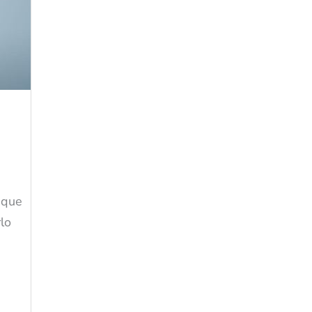
 que
lo