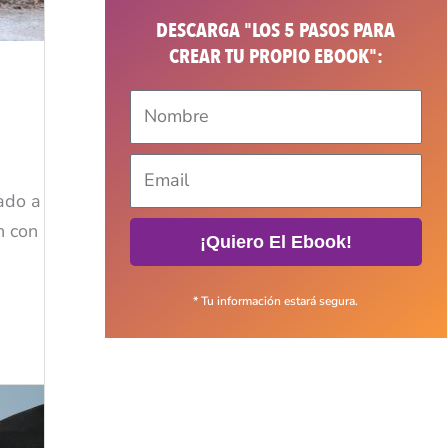
DESCARGA "LOS 5 PASOS PARA
CREAR TU PROPIO EBOOK":
ado a
n con
¡Quiero El Ebook!
* Tu información estará segura.