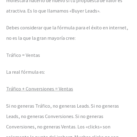
molestará hacerlo de nuevo si tu propuesta de valor es
atractiva. Es lo que llamamos «Buyer Leads».
Debes considerar que la fórmula para el éxito en internet,
no es la que la gran mayoría cree:
Tráfico = Ventas
La real fórmula es:
Tráfico + Conversiones = Ventas
Si no generas Tráfico, no generas Leads. Si no generas
Leads, no generas Conversiones. Si no generas
Conversiones, no generas Ventas. Los «clicks» son
solamente la punta del iceberg. Muchos clicks no son