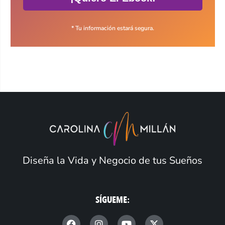
* Tu información estará segura.
Diseña la Vida y Negocio de tus Sueños
SÍGUEME:
F
I
Y
X