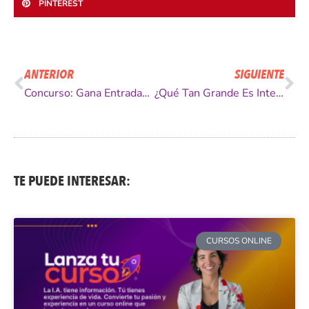
PINTEREST
Ant
Si
ANTERIOR
SIGUIENTE
Concurso: Gana Entradas Para Santiago Social Media!
¿Qué Tan Grande Es Internet? [INFOGRAFÍA]
TE PUEDE INTERESAR:
CURSOS ONLINE