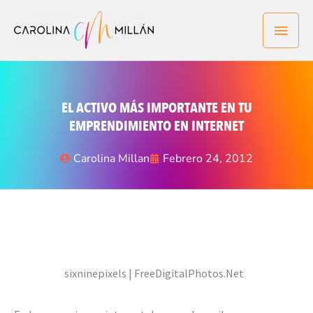
Ir
Men
al
contenido
princ
EL ACTIVO MÁS IMPORTANTE EN TU
EMPRENDIMIENTO EN INTERNET
Carolina Millan
Febrero 24, 2012
sixninepixels | FreeDigitalPhotos.Net