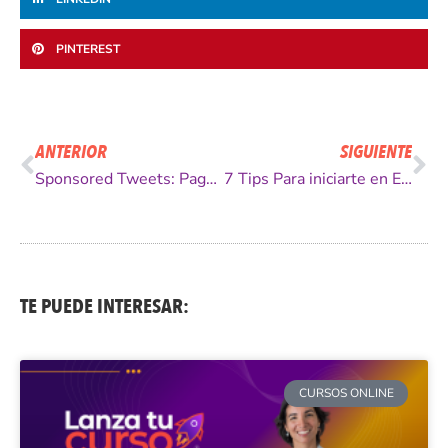
PINTEREST
Ant
Si
ANTERIOR
SIGUIENTE
Sponsored Tweets: Paga y Recibe Dinero por Tus Tweets
7 Tips Para iniciarte en Empire Avenue
TE PUEDE INTERESAR:
CURSOS ONLINE