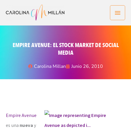
Ir
Men
al
contenido
princ
EMPIRE AVENUE: EL STOCK MARKET DE SOCIAL
MEDIA
Carolina Millan
Junio 26, 2010
Empire Avenue
es una
nueva
y