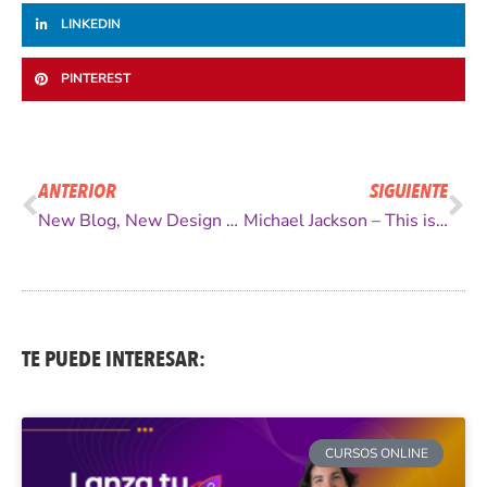
LINKEDIN
PINTEREST
Ant
Si
ANTERIOR
SIGUIENTE
New Blog, New Design – Nuevo Blog, Nuevo Diseño
Michael Jackson – This is It Trailer
TE PUEDE INTERESAR:
CURSOS ONLINE