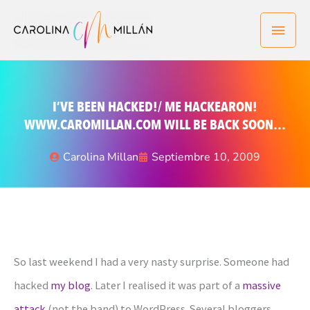
Ir
Men
al
contenido
princ
I’VE BEEN HACKED!/ ME HACKEARON!
WWW.CAROMILLAN.COM WILL BE BACK SOON…
Carolina Millan
Septiembre 10, 2009
So last weekend I had a very nasty surprise. Someone had
hacked
my blog
. Later I realised it was part of a
massive
attack
(not the band) to WordPress. Several bloggers