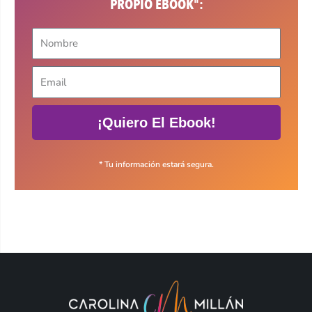
PROPIO EBOOK":
¡Quiero El Ebook!
* Tu información estará segura.