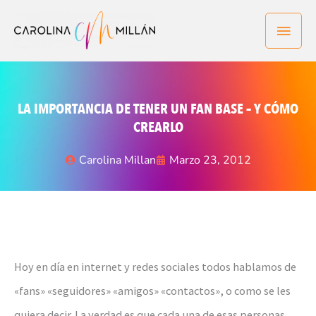
Ir
Men
al
contenido
princ
LA IMPORTANCIA DE TENER UN FAN BASE – Y CÓMO
CREARLO
Carolina Millan
Marzo 23, 2012
Hoy en día en internet y redes sociales todos hablamos de
«fans» «seguidores» «amigos» «contactos», o como se les
quiera decir. La verdad es que cada una de esas personas