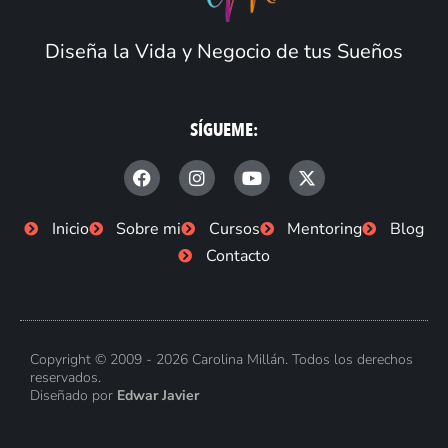
Diseña la Vida y Negocio de tus Sueños
SÍGUEME:
F
I
Y
X
a
n
o
-
c
s
u
t
e
t
t
w
Inicio
Sobre mi
Cursos
Mentoring
Blog
b
a
u
i
Contacto
o
g
b
t
o
r
e
t
k
a
e
-
m
r
f
Copyright © 2009 - 2026 Carolina Millán. Todos los derechos
reservados.
Diseñado por
Edwar Javier