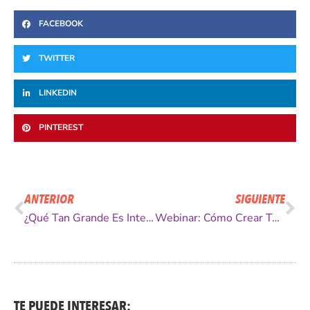
FACEBOOK
TWITTER
LINKEDIN
PINTEREST
Ant
Si
ANTERIOR
SIGUIENTE
¿Qué Tan Grande Es Internet? [INFOGRAFÍA]
Webinar: Cómo Crear Tus Propios Productos De Información Para Posicionarte Y Vender en Internet
TE PUEDE INTERESAR: