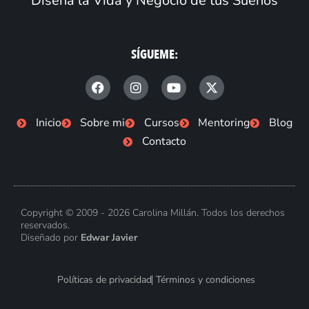
Diseña la Vida y Negocio de tus Sueños
SÍGUEME:
F
I
Y
X
a
n
o
-
c
s
u
t
e
t
t
w
Inicio
Sobre mi
Cursos
Mentoring
Blog
b
a
u
i
Contacto
o
g
b
t
o
r
e
t
k
a
e
-
m
r
f
Copyright © 2009 - 2026 Carolina Millán. Todos los derechos
reservados.
Diseñado por
Edwar Javier
Políticas de privacidad
Términos y condiciones