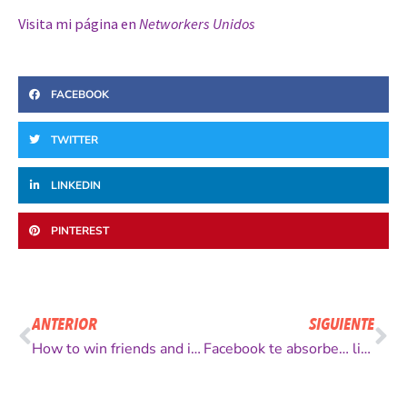
Visita mi página en
Networkers Unidos
FACEBOOK
TWITTER
LINKEDIN
PINTEREST
Ant
Si
ANTERIOR
SIGUIENTE
How to win friends and influence people… not pathetic at all!
Facebook te absorbe… literalmente!