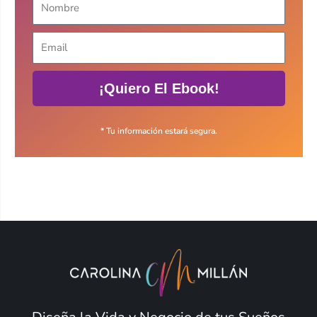
¡Quiero El Ebook!
* Tu información estará segura.