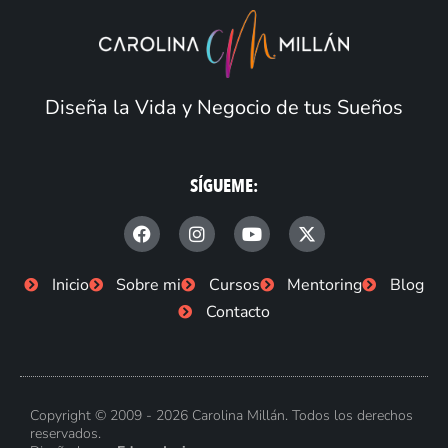
Diseña la Vida y Negocio de tus Sueños
SÍGUEME:
F
I
Y
X
a
n
o
-
c
s
u
t
e
t
t
w
Inicio
Sobre mi
Cursos
Mentoring
Blog
b
a
u
i
Contacto
o
g
b
t
o
r
e
t
k
a
e
-
m
r
f
Copyright © 2009 - 2026 Carolina Millán. Todos los derechos
reservados.