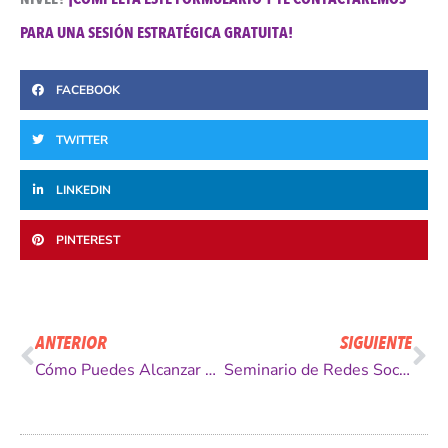
PARA UNA SESIÓN ESTRATÉGICA GRATUITA!
FACEBOOK
TWITTER
LINKEDIN
PINTEREST
Ant
Si
ANTERIOR
SIGUIENTE
Cómo Puedes Alcanzar el Éxito en Internet
Seminario de Redes Sociales en Osorno