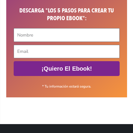
DESCARGA "LOS 5 PASOS PARA CREAR TU
PROPIO EBOOK":
¡Quiero El Ebook!
* Tu información estará segura.