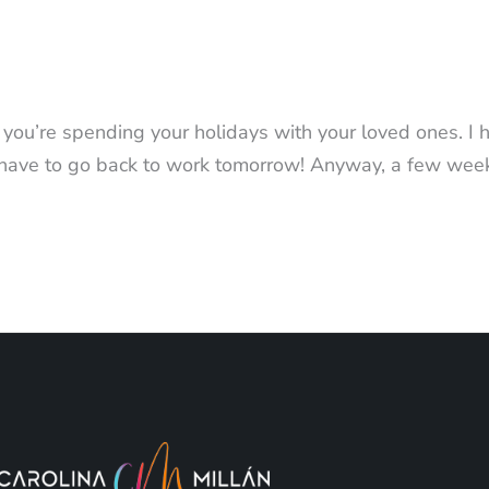
t you’re spending your holidays with your loved ones. I 
I have to go back to work tomorrow! Anyway, a few wee