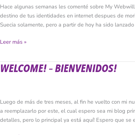
Hace algunas semanas les comenté sobre My Webwill, un
Disponible
destino de tus identidades en internet despues de mor
en
Suecia solamente, pero a partir de hoy ha sido lanzado
Todo
el
Leer más »
Mundo
WELCOME! – BIENVENIDOS!
Welcome!
–
Bienvenidos!
Luego de más de tres meses, al fin he vuelto con mi nuev
a reemplazarlo por este, el cual espero sea mi blog pri
detalles, pero lo principal ya está aquí! Espero que se