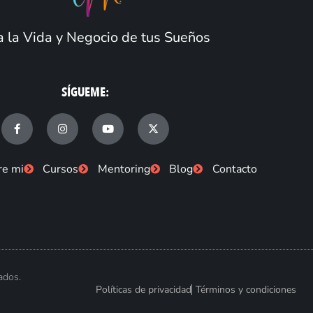
 la Vida y Negocio de tus Sueños
SÍGUEME:
F
I
Y
X
a
n
o
-
c
s
u
t
e
t
t
w
b
a
u
i
re mi
Cursos
Mentoring
Blog
Contacto
o
g
b
t
o
r
e
t
k
a
e
-
m
r
f
ados.
Políticas de privacidad
Términos y condiciones