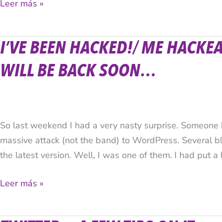
Leer más »
I’VE BEEN HACKED!/ ME HAC
I’ve
been
WILL BE BACK SOON…
hacked!/
Me
hackearon!
www.caromillan.com
So last weekend I had a very nasty surprise. Someone h
will
massive attack (not the band) to WordPress. Several 
be
the latest version. Well, I was one of them. I had put a 
back
soon…
Leer más »