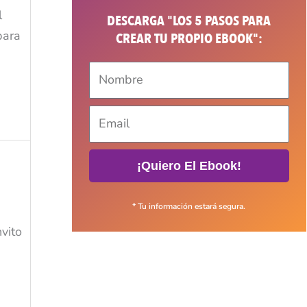
l
DESCARGA "LOS 5 PASOS PARA
para
CREAR TU PROPIO EBOOK":
¡Quiero El Ebook!
* Tu información estará segura.
nvito