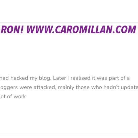
KEARON! WWW.CAROMILLAN.COM
ad hacked my blog. Later I realised it was part of a
bloggers were attacked, mainly those who hadn’t updat
lot of work