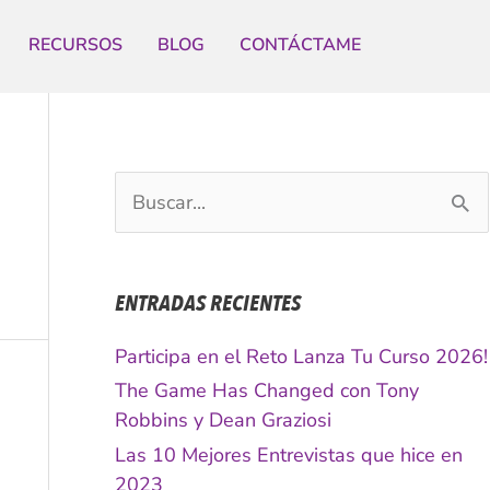
RECURSOS
BLOG
CONTÁCTAME
B
u
s
c
ENTRADAS RECIENTES
a
r
Participa en el Reto Lanza Tu Curso 2026!
p
The Game Has Changed con Tony
o
Robbins y Dean Graziosi
r
Las 10 Mejores Entrevistas que hice en
:
2023