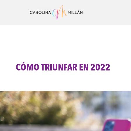
Ir
al
contenido
CÓMO TRIUNFAR EN 2022
10
Consejos
Para
Triunfar
En