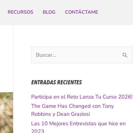
RECURSOS
BLOG
CONTÁCTAME
B
u
s
c
ENTRADAS RECIENTES
a
r
Participa en el Reto Lanza Tu Curso 2026!
p
The Game Has Changed con Tony
o
Robbins y Dean Graziosi
r
Las 10 Mejores Entrevistas que hice en
:
2023