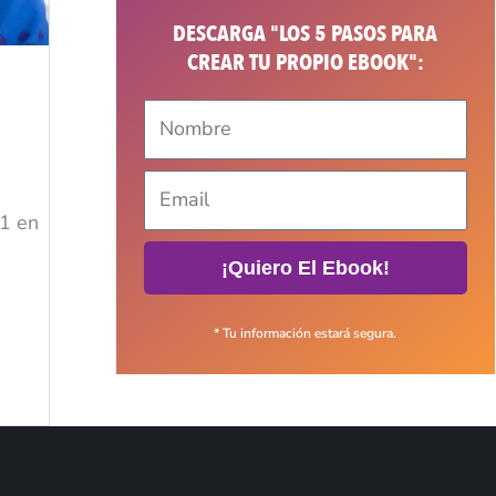
DESCARGA "LOS 5 PASOS PARA
CREAR TU PROPIO EBOOK":
21 en
¡Quiero El Ebook!
* Tu información estará segura.