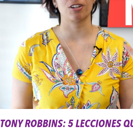
Aprendí
De
Él
TONY ROBBINS: 5 LECCIONES QU