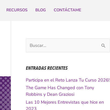
RECURSOS
BLOG
CONTÁCTAME
B
u
s
c
ENTRADAS RECIENTES
a
r
Participa en el Reto Lanza Tu Curso 2026!
p
The Game Has Changed con Tony
o
Robbins y Dean Graziosi
r
Las 10 Mejores Entrevistas que hice en
:
2023