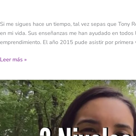
Si me sigues hace un tiempo, tal vez sepas que Tony 
en mi vida. Sus enseñanzas me han ayudado en todos l
emprendimiento. El año 2015 pude asistir por primera 
Leer más »
Video
–
Sé
El
Maestro
De