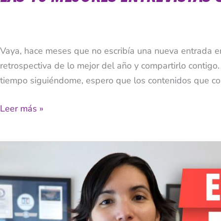
Vaya, hace meses que no escribía una nueva entrada e
retrospectiva de lo mejor del año y compartirlo contigo
tiempo siguiéndome, espero que los contenidos que com
Leer más »
Tony
Robbins:
5
Lecciones
Que