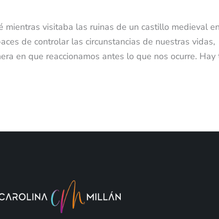
 mientras visitaba las ruinas de un castillo medieval e
ces de controlar las circunstancias de nuestras vidas,
era en que reaccionamos antes lo que nos ocurre. Hay 