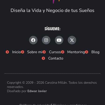
Diseña la Vida y Negocio de tus Sueños
SÍGUEME:
F
I
Y
X
a
n
o
-
c
s
u
t
e
t
t
w
Inicio
Sobre mi
Cursos
Mentoring
Blog
b
a
u
i
Contacto
o
g
b
t
o
r
e
t
k
a
e
-
m
r
f
Copyright © 2009 - 2026 Carolina Millán. Todos los derechos
reservados.
Diseñado por
Edwar Javier