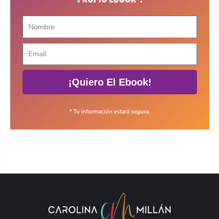
¡Quiero El Ebook!
* Tu información estará segura.