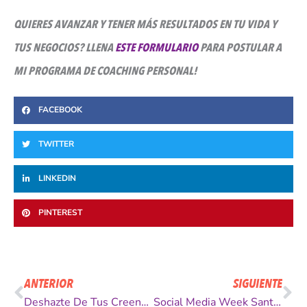
QUIERES AVANZAR Y TENER MÁS RESULTADOS EN TU VIDA Y
TUS NEGOCIOS? LLENA
ESTE FORMULARIO
PARA POSTULAR A
MI PROGRAMA DE COACHING PERSONAL!
FACEBOOK
TWITTER
LINKEDIN
PINTEREST
Ant
Si
ANTERIOR
SIGUIENTE
Deshazte De Tus Creencias Limitantes
Social Media Week Santiago – Un Evento Que No Te Puedes Perder