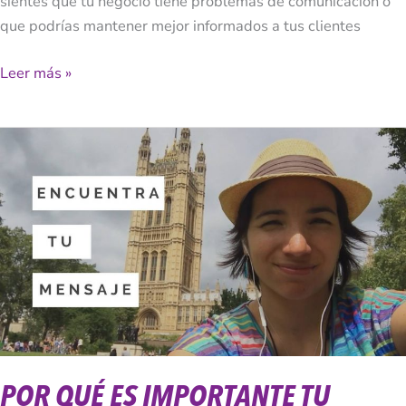
sientes que tu negocio tiene problemas de comunicación o
que podrías mantener mejor informados a tus clientes
Leer más »
Por
Qué
Es
Importante
Tu
Mensaje
POR QUÉ ES IMPORTANTE TU