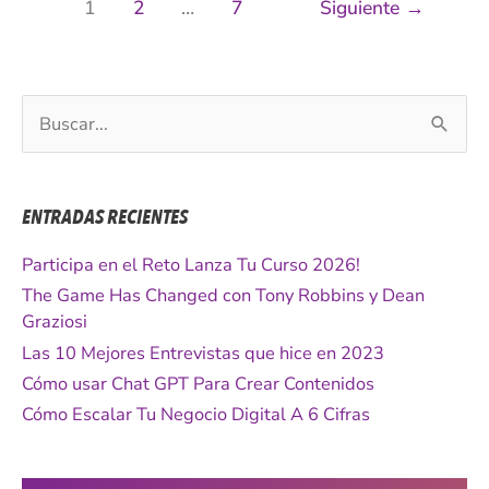
1
2
…
7
Siguiente
→
B
u
s
c
ENTRADAS RECIENTES
a
r
Participa en el Reto Lanza Tu Curso 2026!
p
The Game Has Changed con Tony Robbins y Dean
o
Graziosi
r
Las 10 Mejores Entrevistas que hice en 2023
:
Cómo usar Chat GPT Para Crear Contenidos
Cómo Escalar Tu Negocio Digital A 6 Cifras