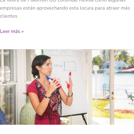
empresas están aprovechando esta locura para atraer más
clientes
Leer más »
3
Tips
De
Neuromarketing
Para
Vender
Más