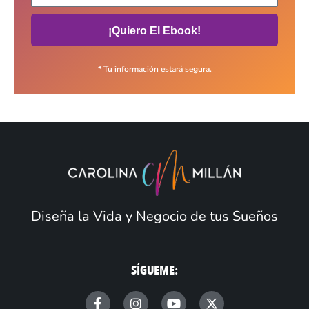
¡Quiero El Ebook!
* Tu información estará segura.
Diseña la Vida y Negocio de tus Sueños
SÍGUEME:
F
I
Y
X