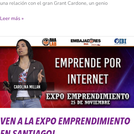
una relación con el gran Grant Cardone, un genio
Leer más »
Ven
A
La
Expo
Emprendimiento
en
Santiago!
VEN A LA EXPO EMPRENDIMIENTO
EN SANTIAGO!