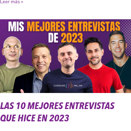
Leer más »
Las
10
Mejores
Entrevistas
que
hice
en
2023
LAS 10 MEJORES ENTREVISTAS
QUE HICE EN 2023