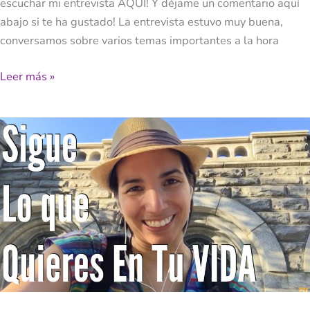
escuchar mi entrevista AQUÍ! Y déjame un comentario aquí
abajo si te ha gustado! La entrevista estuvo muy buena,
conversamos sobre varios temas importantes a la hora
Leer más »
Sigue
Lo
Que
Quieres
En
Tu
Vida