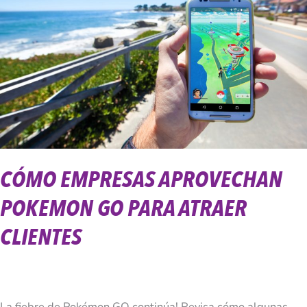
Pokemon
GO
Para
Atraer
Clientes
CÓMO EMPRESAS APROVECHAN
POKEMON GO PARA ATRAER
CLIENTES
La fiebre de Pokémon GO continúa! Revisa cómo algunas