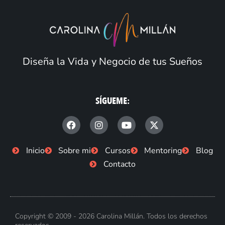
Diseña la Vida y Negocio de tus Sueños
SÍGUEME:
F
I
Y
X
a
n
o
-
c
s
u
t
e
t
t
w
Inicio
Sobre mi
Cursos
Mentoring
Blog
b
a
u
i
Contacto
o
g
b
t
o
r
e
t
k
a
e
-
m
r
f
Copyright © 2009 - 2026 Carolina Millán. Todos los derechos