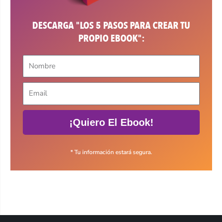
DESCARGA "LOS 5 PASOS PARA CREAR TU
PROPIO EBOOK":
¡Quiero El Ebook!
* Tu información estará segura.