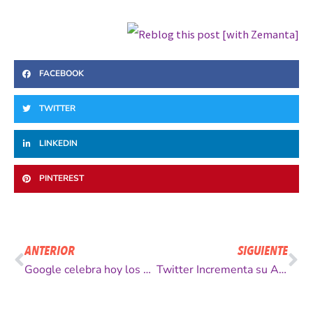
FACEBOOK
TWITTER
LINKEDIN
PINTEREST
Ant
Si
ANTERIOR
SIGUIENTE
Google celebra hoy los 57 años del Codigo de Barra
Twitter Incrementa su Arsenal para Atacar a los Spammers