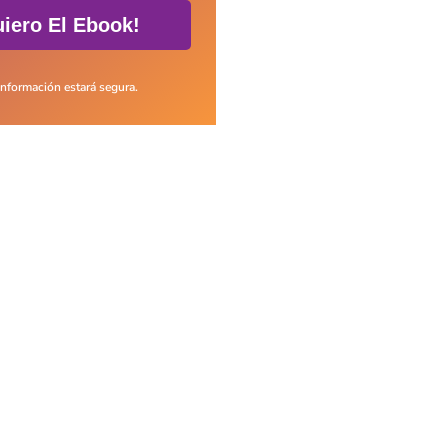
iero El Ebook!
información estará segura.