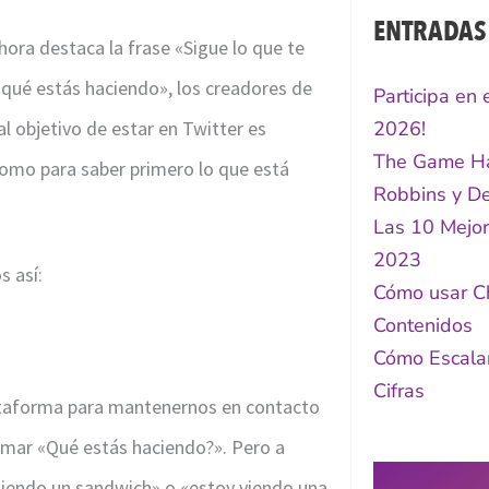
ENTRADAS
ora destaca la frase «Sigue lo que te
«qué estás haciendo», los creadores de
Participa en
l objetivo de estar en Twitter es
2026!
The Game Ha
 como para saber primero lo que está
Robbins y De
Las 10 Mejor
2023
s así:
Cómo usar C
Contenidos
Cómo Escalar
Cifras
plataforma para mantenernos en contacto
ormar «Qué estás haciendo?». Pero a
miendo un sandwich» o «estoy viendo una