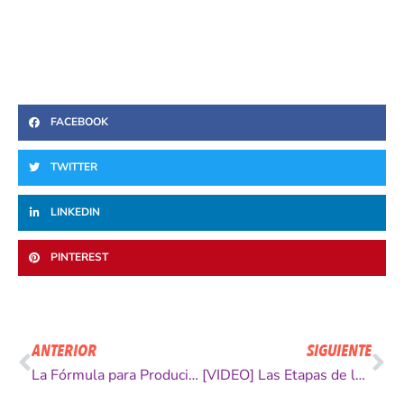
FACEBOOK
TWITTER
LINKEDIN
PINTEREST
Ant
Si
ANTERIOR
SIGUIENTE
La Fórmula para Producir Resultados
[VIDEO] Las Etapas de la Influencia