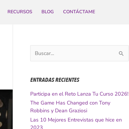
RECURSOS
BLOG
CONTÁCTAME
B
u
s
c
ENTRADAS RECIENTES
a
r
Participa en el Reto Lanza Tu Curso 2026!
p
The Game Has Changed con Tony
o
Robbins y Dean Graziosi
r
Las 10 Mejores Entrevistas que hice en
:
2023