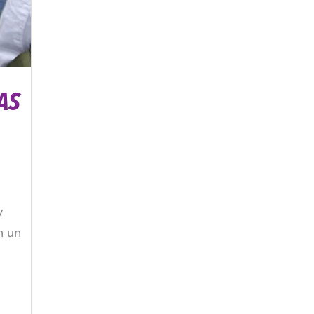
AS
y
n un