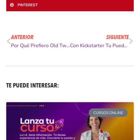
PINTEREST
Ant
Si
ANTERIOR
SIGUIENTE
Por Qué Prefiero Old Twitter [VIDEO]
Con Kickstarter Tu Puedes Financiar la Creatividad
TE PUEDE INTERESAR:
CURSOS ONLINE