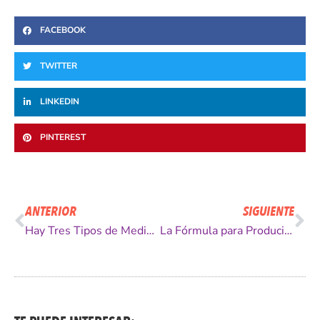
FACEBOOK
TWITTER
LINKEDIN
PINTEREST
Ant
Si
ANTERIOR
SIGUIENTE
Hay Tres Tipos de Medios, Cuál aprovechas TU?
La Fórmula para Producir Resultados